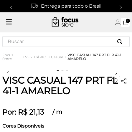
Entrega para todo o Brasil
Buscar
VISC CASUAL 147 PRT FLR 41-1
VESTUÁRIO
Casual
AMARELO
VISC CASUAL 147 PRT FLR
41-1 AMARELO
Por:
R$
21
,
13
/
m
Cores Disponíveis