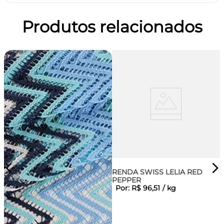
Produtos relacionados
RENDA SWISS LELIA RED
PEPPER
Por:
R$
96
,
51
/
kg