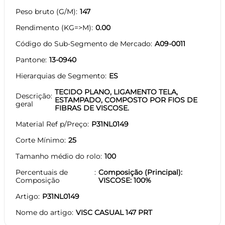
Peso bruto (G/M)
147
Rendimento (KG=>M)
0.00
Código do Sub-Segmento de Mercado
A09-0011
Pantone
13-0940
Hierarquias de Segmento
ES
TECIDO PLANO, LIGAMENTO TELA,
Descrição
ESTAMPADO, COMPOSTO POR FIOS DE
geral
FIBRAS DE VISCOSE.
Material Ref p/Preço
P31NL0149
Corte Mínimo
25
Tamanho médio do rolo
100
Percentuais de
Composição (Principal):
Composição
VISCOSE: 100%
Artigo
P31NL0149
Nome do artigo
VISC CASUAL 147 PRT