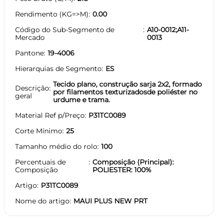
Rendimento (KG=>M)
0.00
Código do Sub-Segmento de
A10-0012;A11-
Mercado
0013
Pantone
19-4006
Hierarquias de Segmento
ES
Tecido plano, construção sarja 2x2, formado
Descrição
por filamentos texturizadosde poliéster no
geral
urdume e trama.
Material Ref p/Preço
P31TC0089
Corte Mínimo
25
Tamanho médio do rolo
100
Percentuais de
Composição (Principal):
Composição
POLIESTER: 100%
Artigo
P31TC0089
Nome do artigo
MAUI PLUS NEW PRT