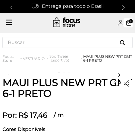
Entrega para todo o Brasil
Buscar
Sportwear
MAUI PLUS NEW PRT GMT
VESTUÁRIO
(Esportivo)
6-1 PRETO
MAUI PLUS NEW PRT GMT
6-1 PRETO
Por:
R$
17
,
46
/
m
Cores Disponíveis