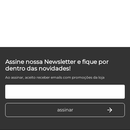
D
Assine nossa Newsletter e fique por
dentro das novidades!
Ao assinar, aceito receber emails com promoções da loja