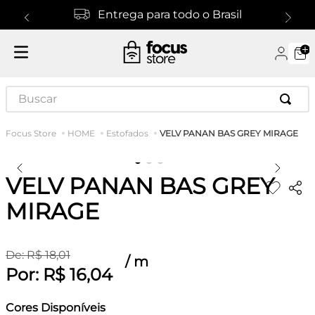
Entrega para todo o Brasil
Buscar
VELV PANAN BAS GREY MIRAGE
HOME
Estofados
VELV PANAN BAS GREY
MIRAGE
De:
R$
18
,
01
/
m
Por:
R$
16
,
04
Cores Disponíveis