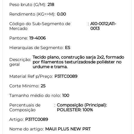
Peso bruto (G/M)
218
Rendimento (KG=>M)
0.00
Código do Sub-Segmento de
A10-0012;A11-
Mercado
0013
Pantone
19-4006
Hierarquias de Segmento
ES
Tecido plano, construção sarja 2x2, formado
Descrição
por filamentos texturizadosde poliéster no
geral
urdume e trama.
Material Ref p/Preço
P31TC0089
Corte Mínimo
25
Tamanho médio do rolo
100
Percentuais de
Composição (Principal):
Composição
POLIESTER: 100%
Artigo
P31TC0089
Nome do artigo
MAUI PLUS NEW PRT