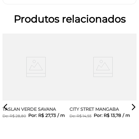
Produtos relacionados
TASLAN VERDE SAVANA
CITY STRET MANGABA
Por:
R$
27
,
73
/
m
Por:
R$
13
,
78
/
m
De:
R$
28
,
80
De:
R$
14
,
93