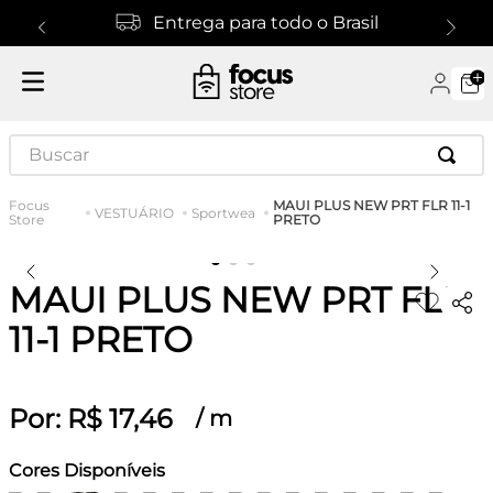
Entrega para todo o Brasil
Buscar
MAUI PLUS NEW PRT FLR 11-1
VESTUÁRIO
Sportwea
PRETO
MAUI PLUS NEW PRT FLR
11-1 PRETO
Por:
R$
17
,
46
/
m
Cores Disponíveis