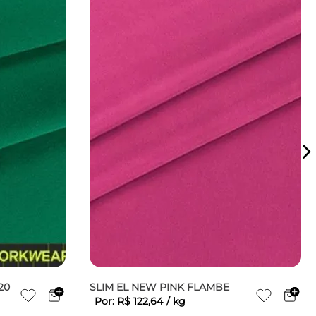
20
SLIM EL NEW PINK FLAMBE
Por:
R$
122
,
64
/
kg