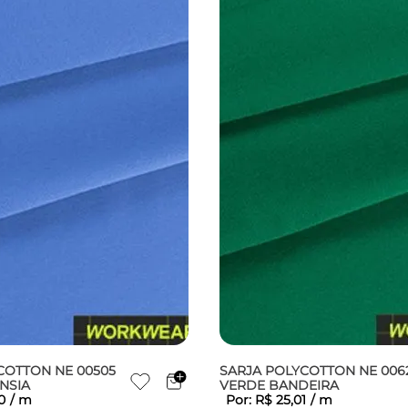
COTTON NE 00505
SARJA POLYCOTTON NE 006
NSIA
VERDE BANDEIRA
0
/
m
Por:
R$
25
,
01
/
m