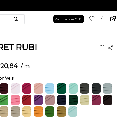
Comprar com CNPJ
RET RUBI
20
,
84
/
m
oníveis