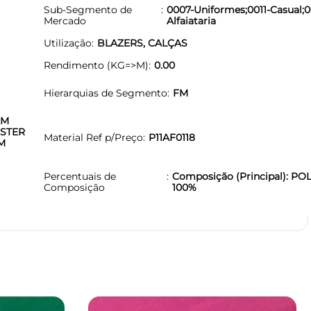
Sub-Segmento de
0007-Uniformes;0011-Casual;
Mercado
Alfaiataria
Utilização
BLAZERS, CALÇAS
Rendimento (KG=>M)
0.00
Hierarquias de Segmento
FM
EM
STER
Material Ref p/Preço
P11AF0118
M
Percentuais de
Composição (Principal): PO
Composição
100%