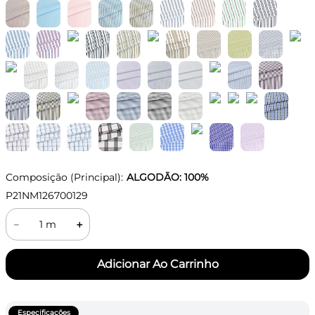
Composição (Principal):
ALGODÃO: 100%
P21NM126700129
－
＋
Especificações