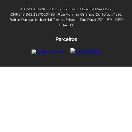
© Focus Têxtil | TODOS OS DIREITOS RESERVADOS.
CNPJ 18.843.398/0001-93 | Rua Achilles Orlando Curtolo, nº 592
Bairro Parque Industrial Tomas Edson - São Paulo/SP - BR - CEP
01144-010
Parceiros