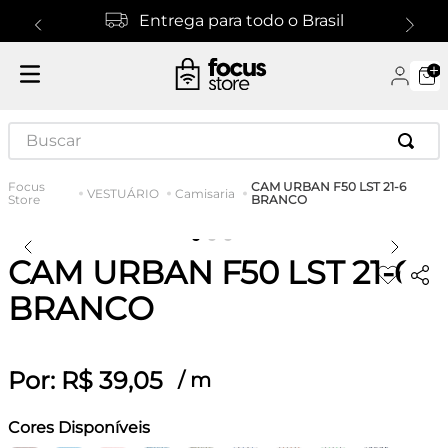
Entrega para todo o Brasil
Buscar
CAM URBAN F50 LST 21-6
VESTUÁRIO
Camisaria
BRANCO
CAM URBAN F50 LST 21-6
BRANCO
Por:
R$
39
,
05
/
m
Cores Disponíveis