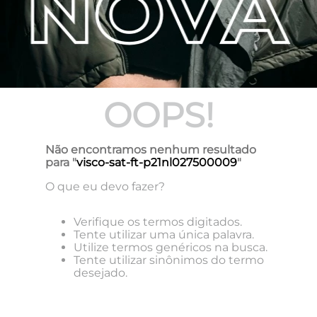
OOPS!
Não encontramos nenhum resultado
para "
visco-sat-ft-p21nl027500009
"
O que eu devo fazer?
Verifique os termos digitados.
Tente utilizar uma única palavra.
Utilize termos genéricos na busca.
Tente utilizar sinônimos do termo
desejado.