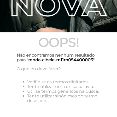
OOPS!
Não encontramos nenhum resultado
para "
renda-cibele-m11rn054400003
"
O que eu devo fazer?
Verifique os termos digitados.
Tente utilizar uma única palavra.
Utilize termos genéricos na busca.
Tente utilizar sinônimos do termo
desejado.