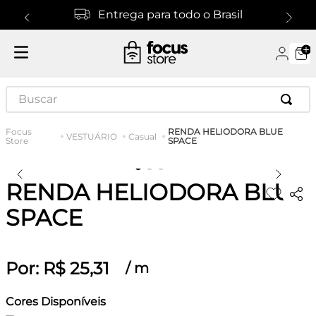
Entrega para todo o Brasil
Buscar
RENDA HELIODORA BLUE
VESTUÁRIO
Casual
SPACE
RENDA HELIODORA BLUE
SPACE
Por:
R$
25
,
31
/
m
Cores Disponíveis