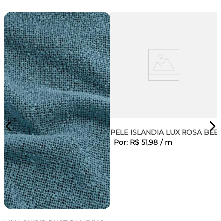
PELE ISLANDIA LUX ROSA BEB
Por:
R$
51
,
98
/
m