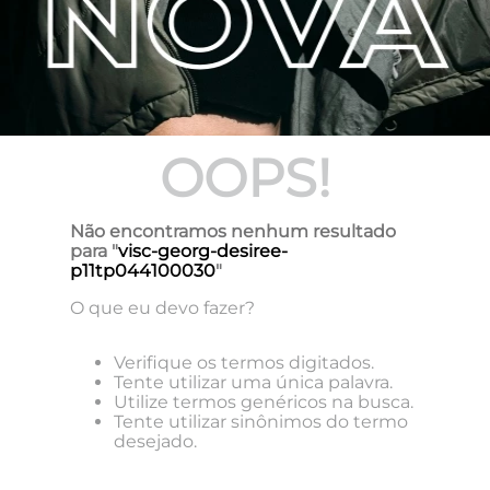
OOPS!
Não encontramos nenhum resultado
para "
visc-georg-desiree-
p11tp044100030
"
O que eu devo fazer?
Verifique os termos digitados.
Tente utilizar uma única palavra.
Utilize termos genéricos na busca.
Tente utilizar sinônimos do termo
desejado.