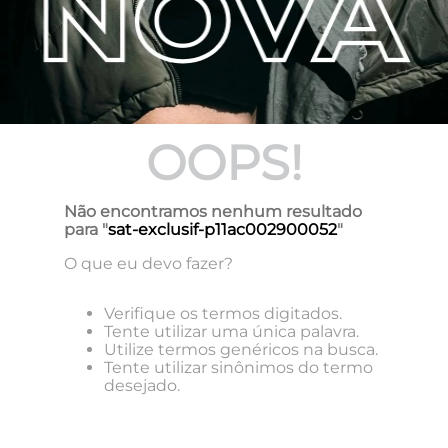
OOPS!
Não encontramos nenhum resultado
para "
sat-exclusif-p11ac002900052
"
O que eu devo fazer?
Verifique os termos digitados.
Tente utilizar uma única palavra.
Utilize termos genéricos na busca.
Tente utilizar sinônimos do termo
desejado.