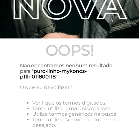
OOPS!
Não encontramos nenhum resultado
para "
puro-linho-mykonos-
p11ln011800118
"
O que eu devo fazer?
Verifique os termos digitados.
Tente utilizar uma única palavra.
Utilize termos genéricos na busca.
Tente utilizar sinônimos do termo
desejado.