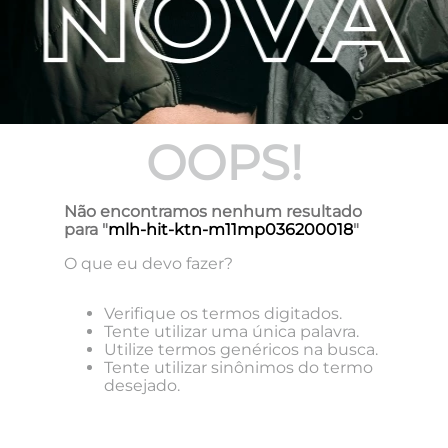
OOPS!
Não encontramos nenhum resultado
para "
mlh-hit-ktn-m11mp036200018
"
O que eu devo fazer?
Verifique os termos digitados.
Tente utilizar uma única palavra.
Utilize termos genéricos na busca.
Tente utilizar sinônimos do termo
desejado.