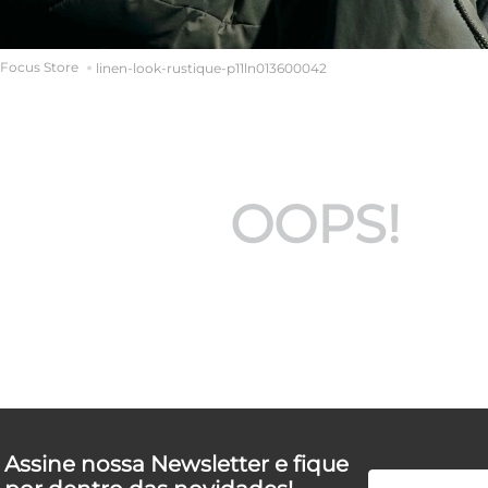
linen-look-rustique-p11ln013600042
OOPS!
Assine nossa Newsletter e fique