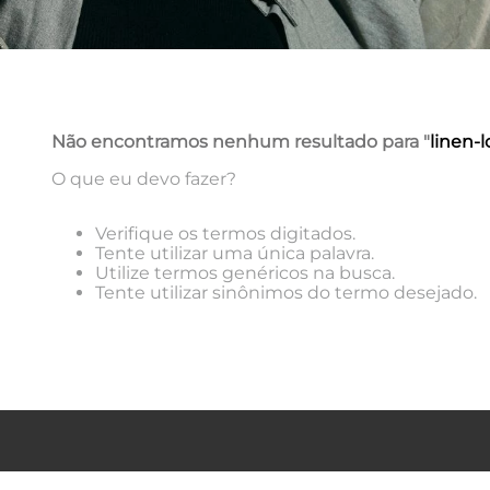
Não encontramos nenhum resultado para "
linen-
O que eu devo fazer?
Verifique os termos digitados.
Tente utilizar uma única palavra.
Utilize termos genéricos na busca.
Tente utilizar sinônimos do termo desejado.