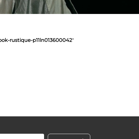
look-rustique-p11ln013600042
"