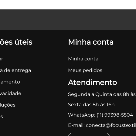
ões úteis
Minha conta
r
Minha conta
ca de entrega
Meus pedidos
Atendimento
gamento
ivacidade
Segunda a Quinta das 8h às
Sexta das 8h às 16h
oluções
WhatsApp:
(11) 99398-5504
s
E-mail:
conecta@focustextil