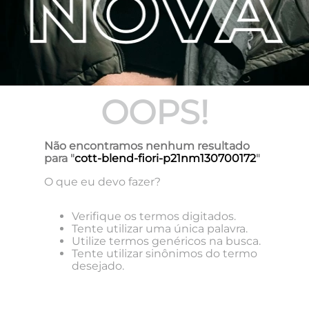
OOPS!
Não encontramos nenhum resultado
para "
cott-blend-fiori-p21nm130700172
"
O que eu devo fazer?
Verifique os termos digitados.
Tente utilizar uma única palavra.
Utilize termos genéricos na busca.
Tente utilizar sinônimos do termo
desejado.