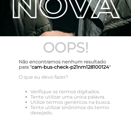
OOPS!
Não encontramos nenhum resultado
para "
cam-bus-check-p21nm128100124
"
O que eu devo fazer?
Verifique os termos digitados.
Tente utilizar uma única palavra.
Utilize termos genéricos na busca.
Tente utilizar sinônimos do termo
desejado.