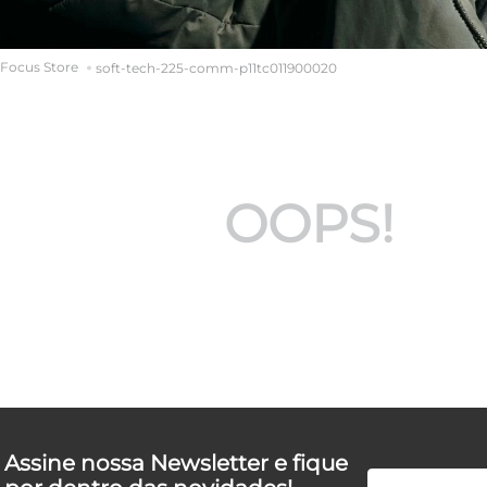
soft-tech-225-comm-p11tc011900020
OOPS!
Assine nossa Newsletter e fique