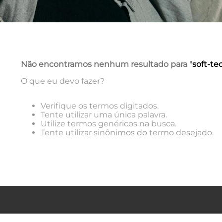
Não encontramos nenhum resultado para "
soft-t
O que eu devo fazer?
Verifique os termos digitados.
Tente utilizar uma única palavra.
Utilize termos genéricos na busca.
Tente utilizar sinônimos do termo desejado.