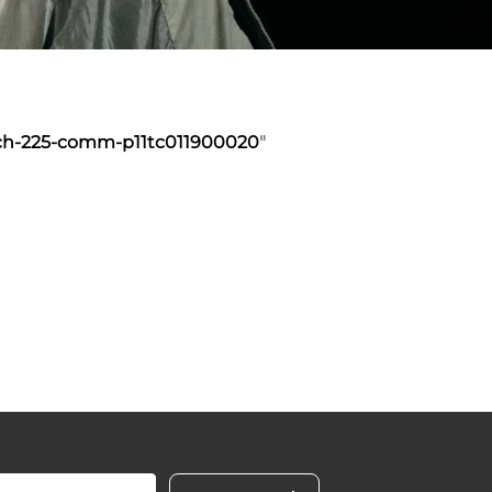
ech-225-comm-p11tc011900020
"