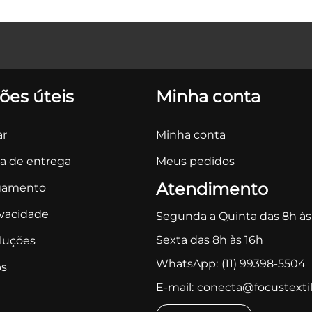
ões úteis
Minha conta
r
Minha conta
ca de entrega
Meus pedidos
Atendimento
gamento
ivacidade
Segunda a Quinta das 8h às
Sexta das 8h às 16h
oluções
WhatsApp:
(11) 99398-5504
s
E-mail:
conecta@focustextil