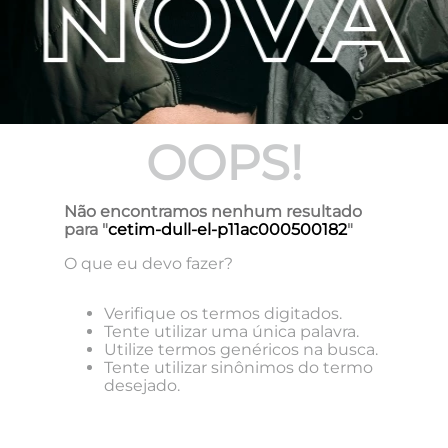
OOPS!
Não encontramos nenhum resultado
para "
cetim-dull-el-p11ac000500182
"
O que eu devo fazer?
Verifique os termos digitados.
Tente utilizar uma única palavra.
Utilize termos genéricos na busca.
Tente utilizar sinônimos do termo
desejado.