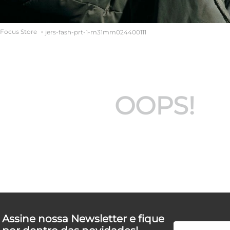
jers-fash-prt-1-m31mm024400111
OOPS!
Assine nossa Newsletter e fique