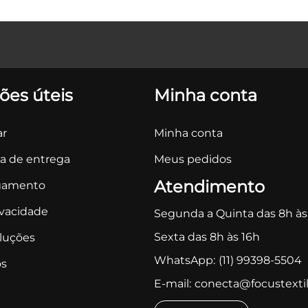
ões úteis
Minha conta
r
Minha conta
ca de entrega
Meus pedidos
Atendimento
gamento
ivacidade
Segunda a Quinta das 8h às
Sexta das 8h às 16h
oluções
WhatsApp:
(11) 99398-5504
s
E-mail:
conecta@focustextil