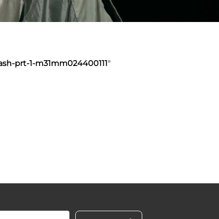
-fash-prt-1-m31mm024400111
"