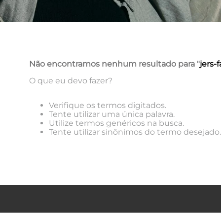
Não encontramos nenhum resultado para "
jers
O que eu devo fazer?
Verifique os termos digitados.
Tente utilizar uma única palavra.
Utilize termos genéricos na busca.
Tente utilizar sinônimos do termo desejado.