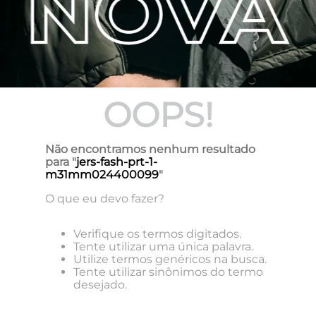
OOPS!
Não encontramos nenhum resultado
para "
jers-fash-prt-1-
m31mm024400099
"
O que eu devo fazer?
Verifique os termos digitados.
Tente utilizar uma única palavra.
Utilize termos genéricos na busca.
Tente utilizar sinônimos do termo
desejado.