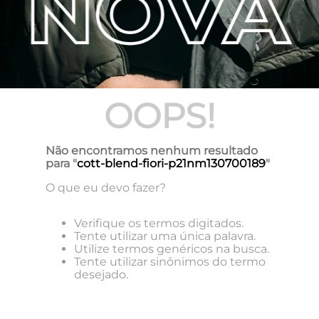
OOPS!
Não encontramos nenhum resultado
para "
cott-blend-fiori-p21nm130700189
"
O que eu devo fazer?
Verifique os termos digitados.
Tente utilizar uma única palavra.
Utilize termos genéricos na busca.
Tente utilizar sinônimos do termo
desejado.