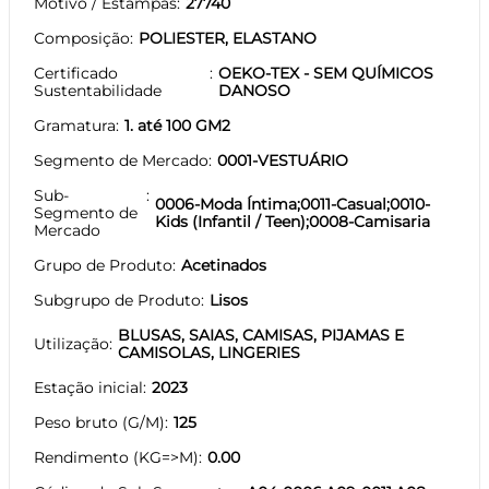
Motivo / Estampas
27740
Composição
POLIESTER, ELASTANO
Certificado
OEKO-TEX - SEM QUÍMICOS
Sustentabilidade
DANOSO
Gramatura
1. até 100 GM2
Segmento de Mercado
0001-VESTUÁRIO
Sub-
0006-Moda Íntima;0011-Casual;0010-
Segmento de
Kids (Infantil / Teen);0008-Camisaria
Mercado
Grupo de Produto
Acetinados
Subgrupo de Produto
Lisos
BLUSAS, SAIAS, CAMISAS, PIJAMAS E
Utilização
CAMISOLAS, LINGERIES
Estação inicial
2023
Peso bruto (G/M)
125
Rendimento (KG=>M)
0.00