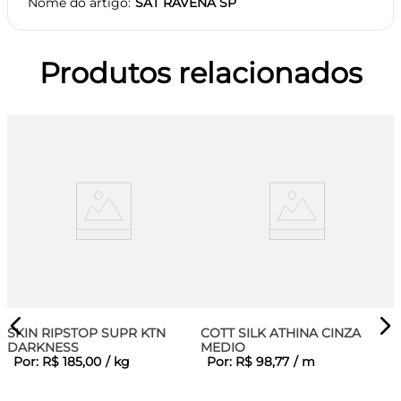
Nome do artigo
SAT RAVENA SP
Produtos relacionados
SKIN RIPSTOP SUPR KTN
COTT SILK ATHINA CINZA
DARKNESS
MEDIO
Por:
R$
185
,
00
/
kg
Por:
R$
98
,
77
/
m