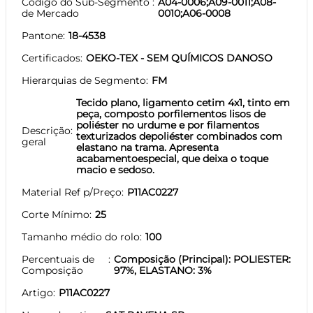
Código do Sub-Segmento
A04-0006;A09-0011;A08-
de Mercado
0010;A06-0008
Pantone
18-4538
Certificados
OEKO-TEX - SEM QUÍMICOS DANOSO
Hierarquias de Segmento
FM
Tecido plano, ligamento cetim 4x1, tinto em
peça, composto porfilementos lisos de
poliéster no urdume e por filamentos
Descrição
texturizados depoliéster combinados com
geral
elastano na trama. Apresenta
acabamentoespecial, que deixa o toque
macio e sedoso.
Material Ref p/Preço
P11AC0227
Corte Mínimo
25
Tamanho médio do rolo
100
Percentuais de
Composição (Principal): POLIESTER:
Composição
97%, ELASTANO: 3%
Artigo
P11AC0227