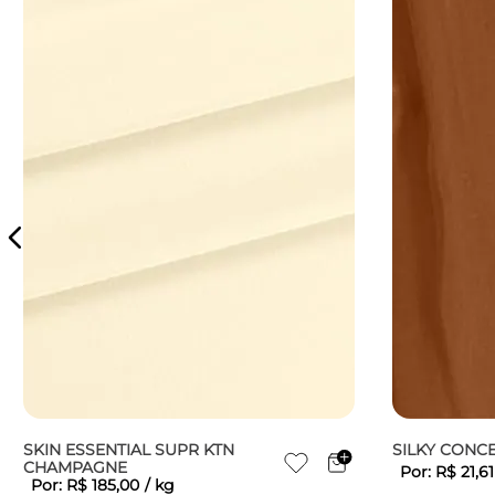
SKIN ESSENTIAL SUPR KTN
SILKY CONC
CHAMPAGNE
Por:
R$
21
,
61
Por:
R$
185
,
00
/
kg