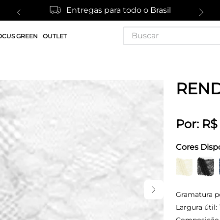
Entregas para todo o Brasil
Buscar
OCUS GREEN
OUTLET
REND
Por:
R$
Cores Disp
Gramatura p
Largura útil: