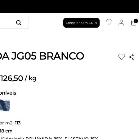
Comprar com CNPJ
A JG05 BRANCO
126
,
50
/
kg
oníveis
or m2:
113
18
cm