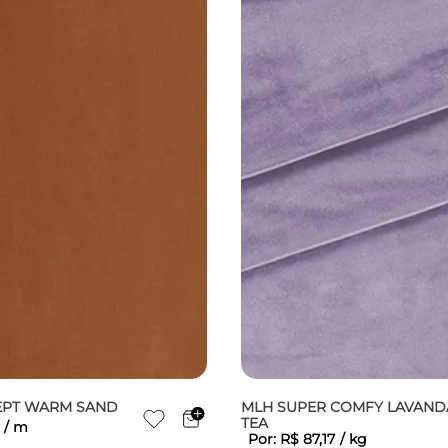
EPT WARM SAND
MLH SUPER COMFY LAVAND
TEA
/
m
Por:
R$
87
,
17
/
kg