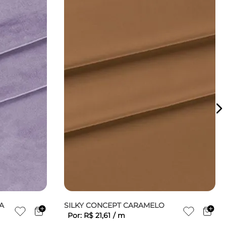
A
SILKY CONCEPT CARAMELO
Por:
R$
21
,
61
/
m