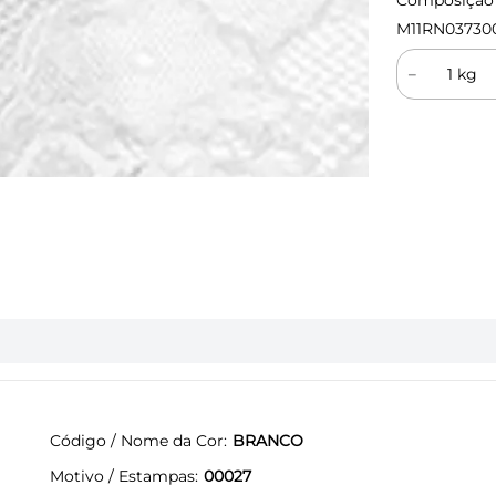
Composição (
M11RN03730
－
Código / Nome da Cor
BRANCO
Motivo / Estampas
00027